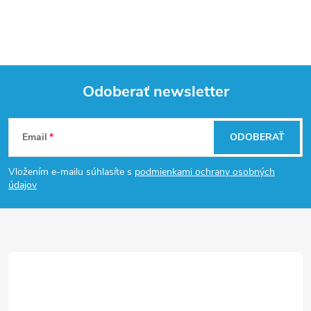
Odoberať newsletter
Z
Email
ODOBERAŤ
á
Vložením e-mailu súhlasíte s
podmienkami ochrany osobných
p
údajov
ä
t
i