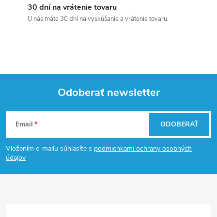
30 dní na vrátenie tovaru
U nás máte 30 dní na vyskúšanie a vrátenie tovaru.
Odoberať newsletter
Z
Email
ODOBERAŤ
á
Vložením e-mailu súhlasíte s
podmienkami ochrany osobných
p
údajov
ä
t