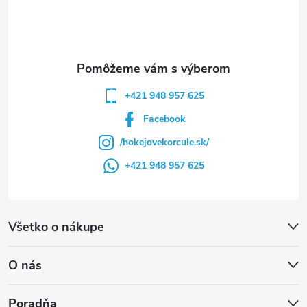
i
e
+421 948 957 625
Facebook
/hokejovekorcule.sk/
+421 948 957 625
Všetko o nákupe
O nás
Poradňa