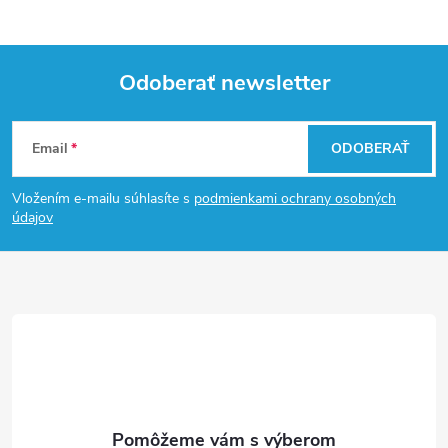
Odoberať newsletter
Z
Email
ODOBERAŤ
á
Vložením e-mailu súhlasíte s
podmienkami ochrany osobných
p
údajov
ä
t
i
e