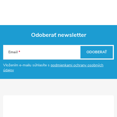
Odoberať newsletter
Z
Email
ODOBERAŤ
á
Vložením e-mailu súhlasíte s
podmienkami ochrany osobných
p
údajov
ä
t
i