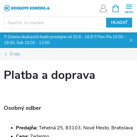
Prejsť
NÁKUPN
KOŠÍK
na
obsah
HĽADAŤ
!!! Zmena otváracích hodín predajne od 25.6 - 16.8 !!! Pon-Pia 10:00 -
18:00, Sob 10:00 - 13:00
O nás
Platba a doprava
Osobný odber
Predajňa:
Tehelná 25, 83103, Nové Mesto, Bratislava
Cena:
Zadarmo