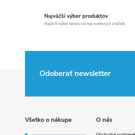
Najväčší výber produktov
Najširší výber tovaru od top svetových značiek
Z
Odoberať newsletter
á
p
ä
Všetko o nákupe
O nás
Obchodné podmienk