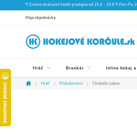
Prejsť
!!! Zmena otváracích hodín predajne od 25.6 - 16.8 !!! Pon-Pia
na
Moja objednávka
obsah
Hráč
Brankár
Inline hokej a
Hráč
Príslušenstvo
Chrániče zubov
Domov