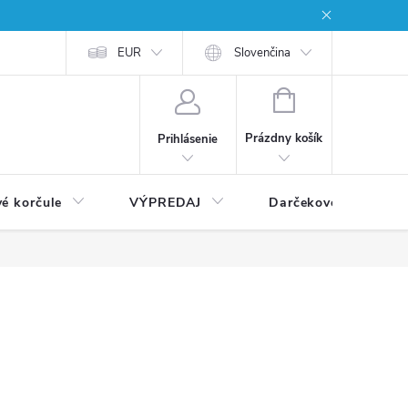
EUR
Slovenčina
NÁKUPNÝ
KOŠÍK
Prázdny košík
Prihlásenie
vé korčule
VÝPREDAJ
Darčekové poukážky