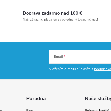
Doprava zadarmo nad 100 €
Naši zákazníci platia len za objednaný tovar, nič viac!
Email
Vložením e-mailu súhlasíte s
podmienka
Poradňa
Naše služb
y
Blog
Brúsenie korčúľ