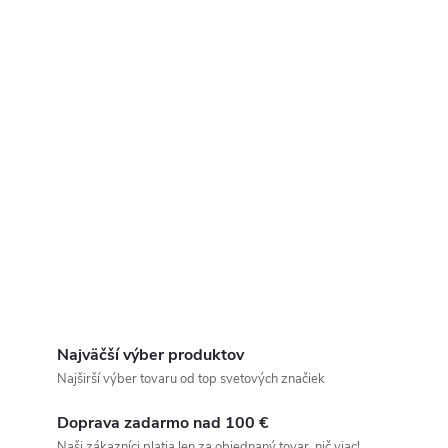
Najväčší výber produktov
Najširší výber tovaru od top svetových značiek
Doprava zadarmo nad 100 €
Naši zákazníci platia len za objednaný tovar, nič viac!