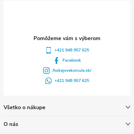
t
i
e
+421 948 957 625
Facebook
/hokejovekorcule.sk/
+421 948 957 625
Všetko o nákupe
O nás