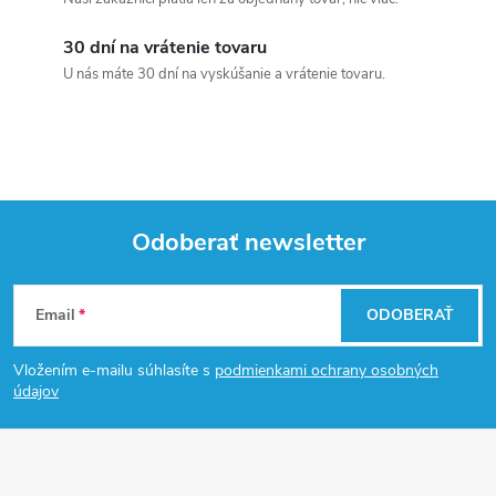
30 dní na vrátenie tovaru
U nás máte 30 dní na vyskúšanie a vrátenie tovaru.
Odoberať newsletter
Z
Email
ODOBERAŤ
á
Vložením e-mailu súhlasíte s
podmienkami ochrany osobných
p
údajov
ä