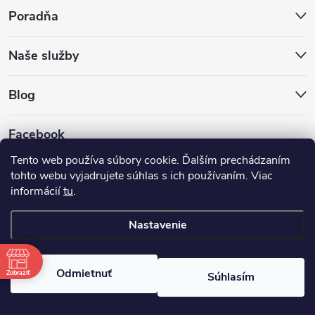
Poradňa
Naše služby
Blog
Facebook
Tento web používa súbory cookie. Ďalším prechádzaním
tohto webu vyjadrujete súhlas s ich používaním. Viac
informácií
tu
.
Nastavenie
Copyright 2026
Hokejovekorcule.sk
. Všetky práva vyhradené.
Odmietnuť
Zobraziť
Súhlasím
Vytvoril Shoptet