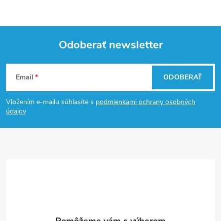
Odoberať newsletter
Z
Email
ODOBERAŤ
á
Vložením e-mailu súhlasíte s
podmienkami ochrany osobných
p
údajov
ä
t
i
e