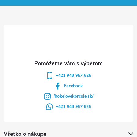
ä
t
i
e
+421 948 957 625
Facebook
/hokejovekorcule.sk/
+421 948 957 625
Všetko o nákupe