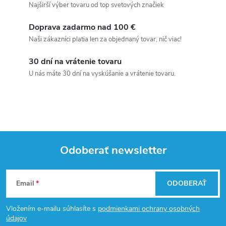
Najširší výber tovaru od top svetových značiek
Doprava zadarmo nad 100 €
Naši zákazníci platia len za objednaný tovar, nič viac!
30 dní na vrátenie tovaru
U nás máte 30 dní na vyskúšanie a vrátenie tovaru.
Odoberať newsletter
Z
Email
ODOBERAŤ
á
Vložením e-mailu súhlasíte s
podmienkami ochrany osobných
p
údajov