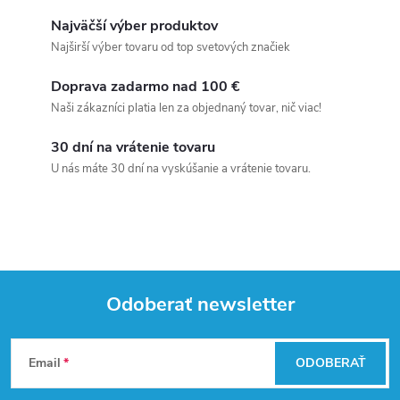
Najväčší výber produktov
Najširší výber tovaru od top svetových značiek
Doprava zadarmo nad 100 €
Naši zákazníci platia len za objednaný tovar, nič viac!
30 dní na vrátenie tovaru
U nás máte 30 dní na vyskúšanie a vrátenie tovaru.
Odoberať newsletter
Z
Email
ODOBERAŤ
á