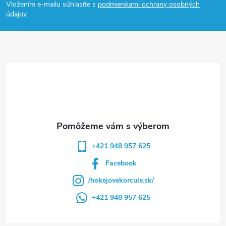
Vložením e-mailu súhlasíte s
podmienkami ochrany osobných
p
údajov
ä
t
i
e
+421 948 957 625
Facebook
/hokejovekorcule.sk/
+421 948 957 625