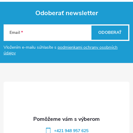
Odoberať newsletter
Z
Email
ODOBERAŤ
á
Vložením e-mailu súhlasíte s
podmienkami ochrany osobných
p
údajov
ä
t
i
e
+421 948 957 625