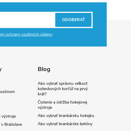
ODOBERAŤ
mi ochrany osobných údajov
y
Blog
Ako vybrať správnu veľkosť
kolieskových korčúľ na prvý
e ozónom
krát?
Čistenie a údržba hokejovej
výstroje
Ako vybrať brankársku hokejku
 výstroje
Ako vybrať brankárske betóny
v Bratislave