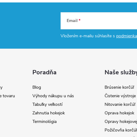
Email
Vložením e-mailu súhlasíte s
podmienka
Poradňa
Naše služb
y
Blog
Brúsenie korčúľ
e tovaru
Výhody nákupu u nás
Čistenie výstroj
Tabuľky veľkostí
Nitovanie korčúľ
Zahnutia hokejok
Oprava hokejok
Terminológia
Opravy hokejovej
Požičovňa korčúľ 