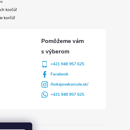
ov
ých korčúľ
ie korčúľ
+421 948 957 625
Facebook
/hokejovekorcule.sk/
+421 948 957 625