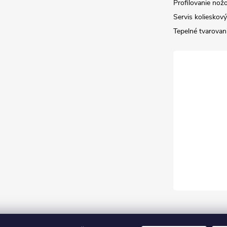
Profilovanie nož
Servis kolieskov
Tepelné tvarovan