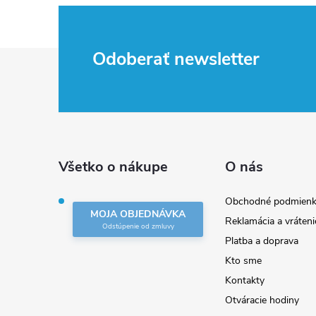
Z
Odoberať newsletter
á
p
ä
Všetko o nákupe
O nás
t
Obchodné podmienk
MOJA OBJEDNÁVKA
Reklamácia a vráteni
i
Platba a doprava
Kto sme
e
Kontakty
Otváracie hodiny