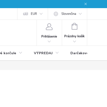
EUR
Slovenčina
NÁKUPNÝ
KOŠÍK
Prázdny košík
Prihlásenie
vé korčule
VÝPREDAJ
Darčekové poukážky