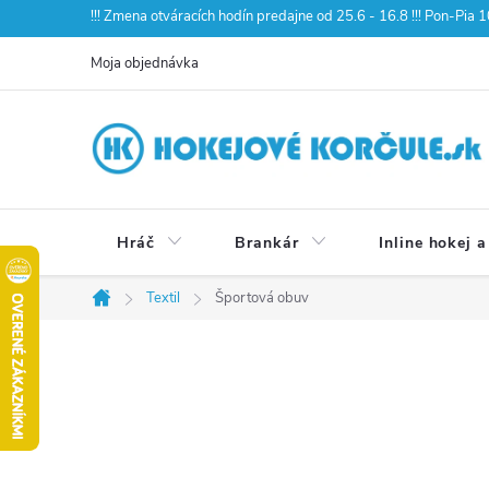
Prejsť
!!! Zmena otváracích hodín predajne od 25.6 - 16.8 !!! Pon-Pia
na
Moja objednávka
obsah
Hráč
Brankár
Inline hokej a
Textil
Športová obuv
Domov