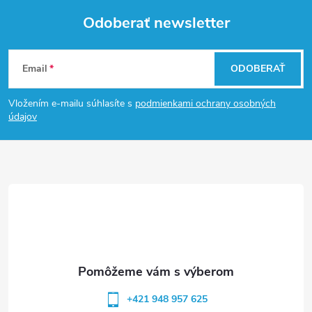
Odoberať newsletter
Z
Email
ODOBERAŤ
á
Vložením e-mailu súhlasíte s
podmienkami ochrany osobných
p
údajov
ä
t
i
e
+421 948 957 625