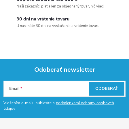
Naši zákazníci platia len za objednaný tovar, nič viac!
30 dní na vrátenie tovaru
U nás máte 30 dní na vyskúšanie a vrátenie tovaru.
Odoberať newsletter
Z
Email
ODOBERAŤ
á
Vložením e-mailu súhlasíte s
podmienkami ochrany osobných
p
údajov
ä