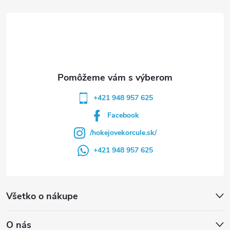
t
i
e
+421 948 957 625
Facebook
/hokejovekorcule.sk/
+421 948 957 625
Všetko o nákupe
O nás