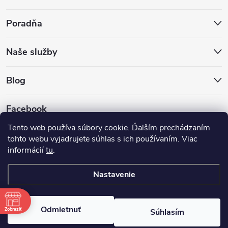
Poradňa
Naše služby
Blog
Facebook
Tento web používa súbory cookie. Ďalším prechádzaním
tohto webu vyjadrujete súhlas s ich používaním. Viac
informácií
tu
.
Nastavenie
Copyright 2026
Hokejovekorcule.sk
. Všetky práva vyhradené.
Odmietnuť
Zobraziť
Súhlasím
Vytvoril Shoptet