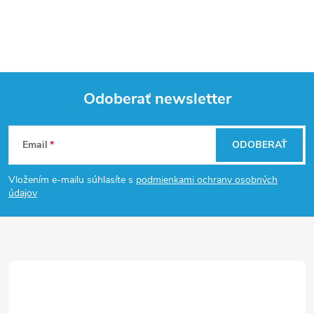
Odoberať newsletter
Z
Email
ODOBERAŤ
á
Vložením e-mailu súhlasíte s
podmienkami ochrany osobných
p
údajov
ä
t
i