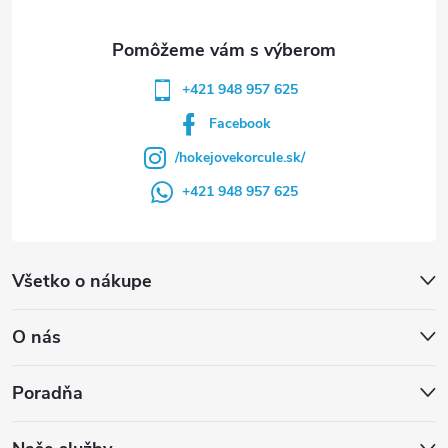
e
+421 948 957 625
Facebook
/hokejovekorcule.sk/
+421 948 957 625
Všetko o nákupe
O nás
Poradňa