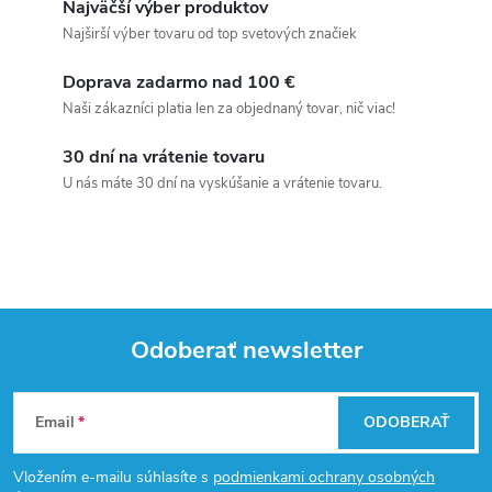
Najväčší výber produktov
Najširší výber tovaru od top svetových značiek
Doprava zadarmo nad 100 €
Naši zákazníci platia len za objednaný tovar, nič viac!
30 dní na vrátenie tovaru
U nás máte 30 dní na vyskúšanie a vrátenie tovaru.
Odoberať newsletter
Z
Email
ODOBERAŤ
á
Vložením e-mailu súhlasíte s
podmienkami ochrany osobných