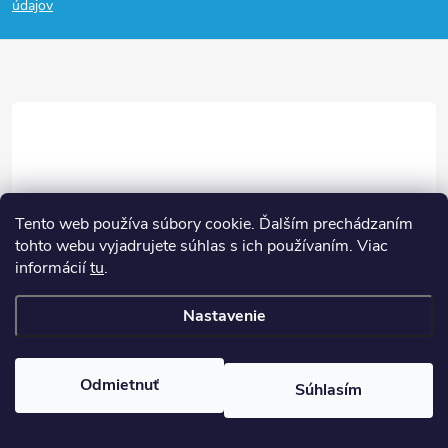
p
údajov
ä
t
i
e
Tento web používa súbory cookie. Ďalším prechádzaním
tohto webu vyjadrujete súhlas s ich používaním. Viac
informácií
tu
.
+421 948 957 625
Facebook
Nastavenie
/hokejovekorcule.sk/
+421 948 957 625
Odmietnuť
Súhlasím