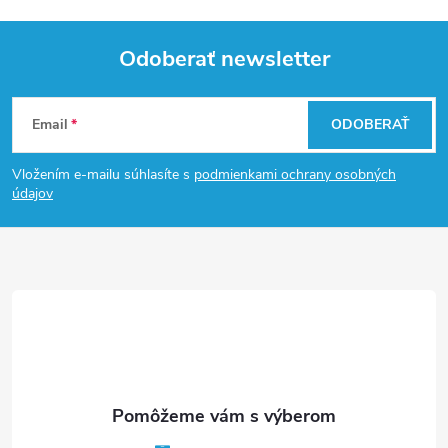
Odoberať newsletter
Z
Email
ODOBERAŤ
á
Vložením e-mailu súhlasíte s
podmienkami ochrany osobných
p
údajov
ä
t
i
e