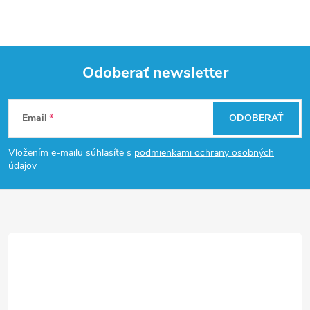
Odoberať newsletter
Z
Email
ODOBERAŤ
á
Vložením e-mailu súhlasíte s
podmienkami ochrany osobných
p
údajov
ä
t
i