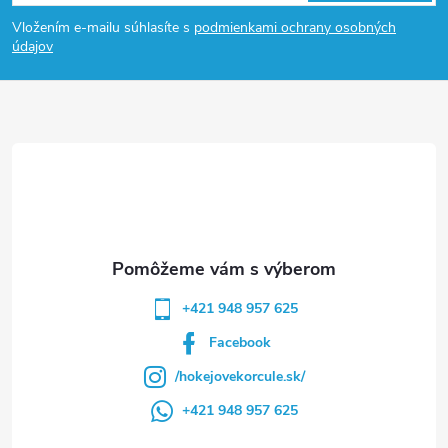
á
Vložením e-mailu súhlasíte s
podmienkami ochrany osobných
p
údajov
ä
t
i
e
+421 948 957 625
Facebook
/hokejovekorcule.sk/
+421 948 957 625