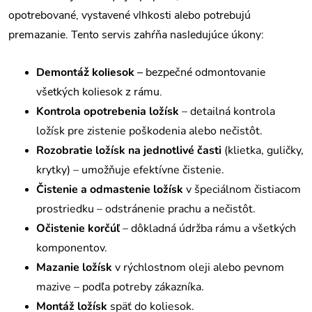
opotrebované, vystavené vlhkosti alebo potrebujú
premazanie.
Tento servis zahŕňa nasledujúce úkony:
Demontáž koliesok
– bezpečné odmontovanie
všetkých koliesok z rámu.
Kontrola opotrebenia ložísk
– detailná kontrola
ložísk pre zistenie poškodenia alebo nečistôt.
Rozobratie ložísk na jednotlivé časti
(klietka, guličky,
krytky) – umožňuje efektívne čistenie.
Čistenie a odmastenie ložísk
v špeciálnom čistiacom
prostriedku – odstránenie prachu a nečistôt.
Očistenie korčúľ
– dôkladná údržba rámu a všetkých
komponentov.
Mazanie ložísk
v rýchlostnom oleji alebo pevnom
mazive – podľa potreby zákazníka.
Montáž ložísk
späť do koliesok.