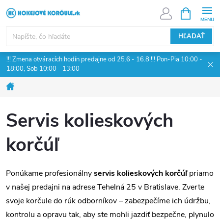
Prejsť
NÁKUPN
KOŠÍK
na
obsah
HĽADAŤ
!!! Zmena otváracích hodín predajne od 25.6 - 16.8 !!! Pon-Pia 10:00 -
18:00, Sob 10:00 - 13:00
Domov
Servis kolieskových
korčúľ
Ponúkame profesionálny
servis kolieskových korčúľ
priamo
v našej predajni na adrese Tehelná 25 v Bratislave. Zverte
svoje korčule do rúk odborníkov – zabezpečíme ich údržbu,
kontrolu a opravu tak, aby ste mohli jazdiť bezpečne, plynulo