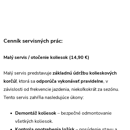
Cenník servisných prác:
Malý servis / otočenie koliesok (14,90 €)
Malý servis predstavuje
základnú údržbu kolieskových
korčúľ
, ktorá sa
odporúča vykonávať pravidelne
, v
závislosti od frekvencie jazdenia, niekoľkokrát za sezónu.
Tento servis zahŕňa nasledujúce úkony:
Demontáž koliesok
– bezpečné odmontovanie
všetkých koliesok.
Kontrola opotrebenia ložísk
– posúdenie stavu a