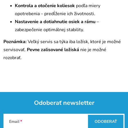
Kontrola a otočenie koliesok
podľa miery
opotrebenia – predĺženie ich životnosti.
Nastavenie a dotiahnutie osiek a rámu
–
zabezpečenie optimálnej stability.
Poznámka:
Veľký servis sa týka iba ložísk, ktoré je možné
servisovať.
Pevne zalisované ložiská
nie je možné
rozobrať.
Odoberať newsletter
Z
Email
ODOBERAŤ