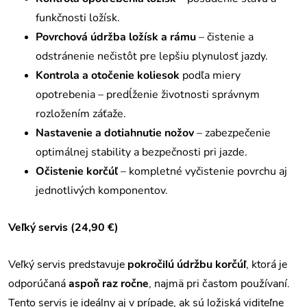
funkčnosti ložísk.
Povrchová údržba ložísk a rámu
– čistenie a
odstránenie nečistôt pre lepšiu plynulosť jazdy.
Kontrola a otočenie koliesok
podľa miery
opotrebenia – predĺženie životnosti správnym
rozložením záťaže.
Nastavenie a dotiahnutie nožov
– zabezpečenie
optimálnej stability a bezpečnosti pri jazde.
Očistenie korčúľ
– kompletné vyčistenie povrchu aj
jednotlivých komponentov.
Veľký servis (24,90 €)
Veľký servis predstavuje
pokročilú údržbu korčúľ
, ktorá je
odporúčaná
aspoň raz ročne
, najmä pri častom používaní.
Tento servis je ideálny aj v prípade, ak sú ložiská viditeľne