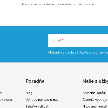
Naši zákazníci platia len za objednaný tovar, nič viac!
Email
Vložením e-mailu súhlasíte s
podmienka
Poradňa
Naše služb
y
Blog
Brúsenie korčúľ
e tovaru
Výhody nákupu u nás
Čistenie výstroj
Tabuľky veľkostí
Nitovanie korčúľ