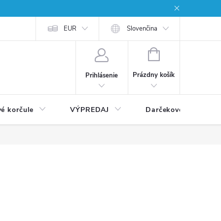
EUR
Slovenčina
NÁKUPNÝ
KOŠÍK
Prázdny košík
Prihlásenie
vé korčule
VÝPREDAJ
Darčekové poukážky