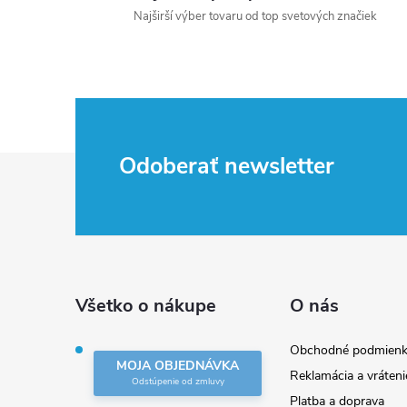
Najširší výber tovaru od top svetových značiek
Z
Odoberať newsletter
á
p
ä
Všetko o nákupe
O nás
t
Obchodné podmienk
MOJA OBJEDNÁVKA
Reklamácia a vráteni
i
Platba a doprava