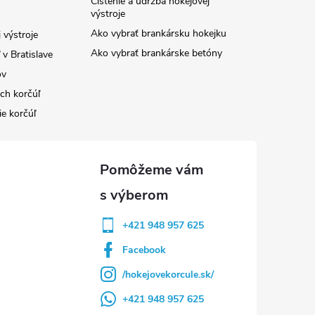
Čistenie a údržba hokejovej
výstroje
Ako vybrať brankársku hokejku
 výstroje
Ako vybrať brankárske betóny
v Bratislave
ov
ých korčúľ
ie korčúľ
+421 948 957 625
Facebook
/hokejovekorcule.sk/
+421 948 957 625