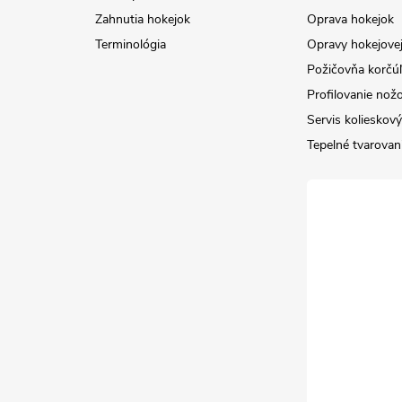
Zahnutia hokejok
Oprava hokejok
Terminológia
Opravy hokejovej
Požičovňa korčúľ 
Profilovanie nož
Servis kolieskov
Tepelné tvarovan