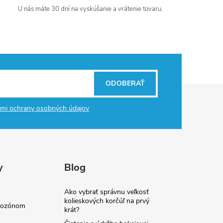
U nás máte 30 dní na vyskúšanie a vrátenie tovaru.
ODOBERAŤ
mi ochrany osobných údajov
y
Blog
Ako vybrať správnu veľkosť
kolieskových korčúľ na prvý
e ozónom
krát?