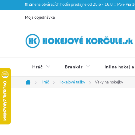
Prejsť
!!! Zmena otváracích hodín predajne od 25.6 - 16.8 !!! Pon-Pia
na
Moja objednávka
obsah
Hráč
Brankár
Inline hokej a
Hráč
Hokejové tašky
Vaky na hokejky
Domov