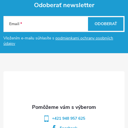
Odoberať newsletter
Z
Email
ODOBERAŤ
á
Vložením e-mailu súhlasíte s
podmienkami ochrany osobných
p
údajov
ä
t
i
e
+421 948 957 625