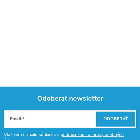
Odoberať newsletter
Z
Email
ODOBERAŤ
á
Vložením e-mailu súhlasíte s
podmienkami ochrany osobných