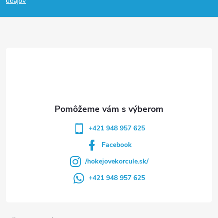
p
údajov
ä
t
i
e
+421 948 957 625
Facebook
/hokejovekorcule.sk/
+421 948 957 625