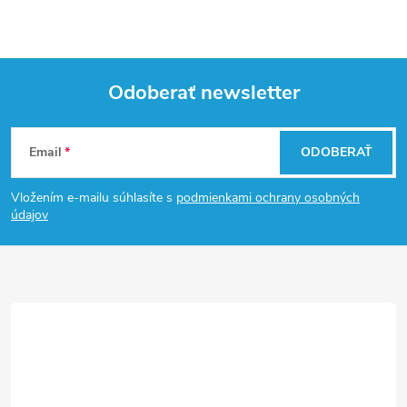
Odoberať newsletter
Z
Email
ODOBERAŤ
á
Vložením e-mailu súhlasíte s
podmienkami ochrany osobných
p
údajov
ä
t
i
e