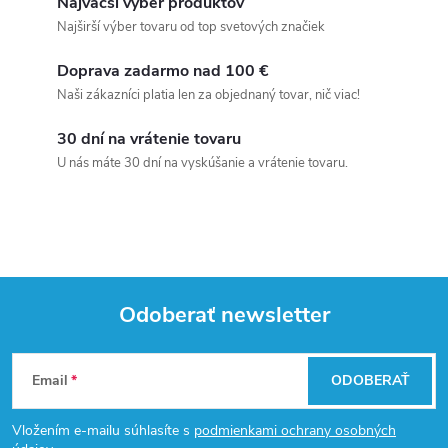
Najväčší výber produktov
Najširší výber tovaru od top svetových značiek
Doprava zadarmo nad 100 €
Naši zákazníci platia len za objednaný tovar, nič viac!
30 dní na vrátenie tovaru
U nás máte 30 dní na vyskúšanie a vrátenie tovaru.
Odoberať newsletter
Z
Email
ODOBERAŤ
á
Vložením e-mailu súhlasíte s
podmienkami ochrany osobných