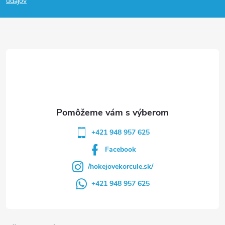
p
údajov
ä
t
i
e
+421 948 957 625
Facebook
/hokejovekorcule.sk/
+421 948 957 625