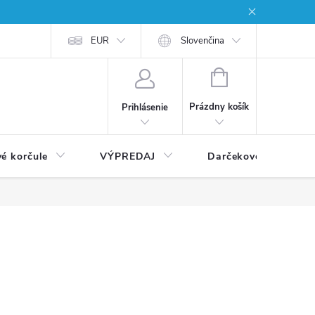
EUR
Slovenčina
NÁKUPNÝ
KOŠÍK
Prázdny košík
Prihlásenie
vé korčule
VÝPREDAJ
Darčekové poukážky