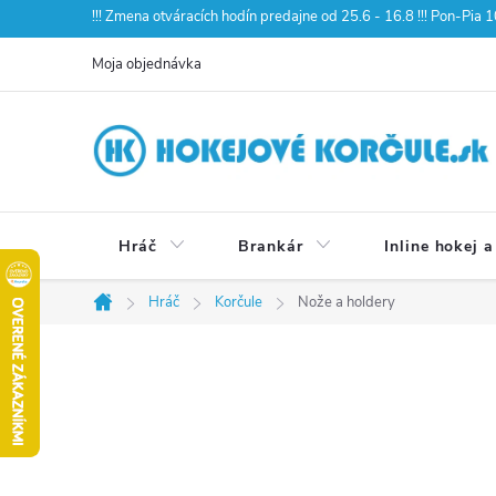
Prejsť
!!! Zmena otváracích hodín predajne od 25.6 - 16.8 !!! Pon-Pia
na
Moja objednávka
obsah
Hráč
Brankár
Inline hokej a
Hráč
Korčule
Nože a holdery
Domov