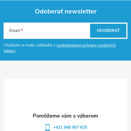
Odoberať newsletter
Z
Email
ODOBERAŤ
á
Vložením e-mailu súhlasíte s
podmienkami ochrany osobných
p
údajov
ä
t
i
e
+421 948 957 625