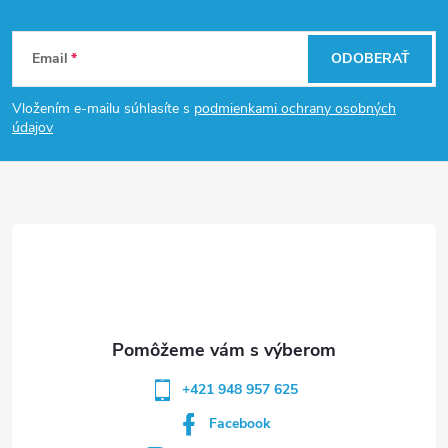
Z
Email
ODOBERAŤ
á
Vložením e-mailu súhlasíte s
podmienkami ochrany osobných
p
údajov
ä
t
i
e
+421 948 957 625
Facebook