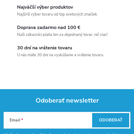
Najväčší výber produktov
Najširší výber tovaru od top svetových značiek
Doprava zadarmo nad 100 €
Naši zákazníci platia len za objednaný tovar, nič viac!
30 dní na vrátenie tovaru
U nás máte 30 dní na vyskúšanie a vrátenie tovaru.
Odoberať newsletter
Z
Email
ODOBERAŤ
á