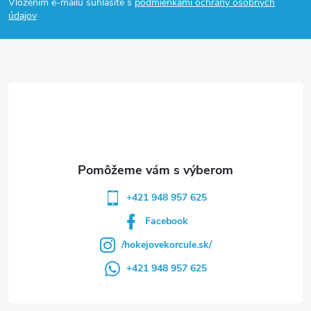
Vložením e-mailu súhlasíte s
podmienkami ochrany osobných
p
údajov
ä
t
i
e
+421 948 957 625
Facebook
/hokejovekorcule.sk/
+421 948 957 625