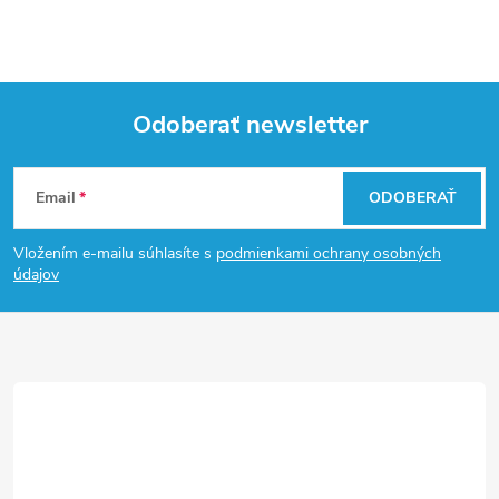
Odoberať newsletter
Z
Email
ODOBERAŤ
á
Vložením e-mailu súhlasíte s
podmienkami ochrany osobných
p
údajov
ä
t
i