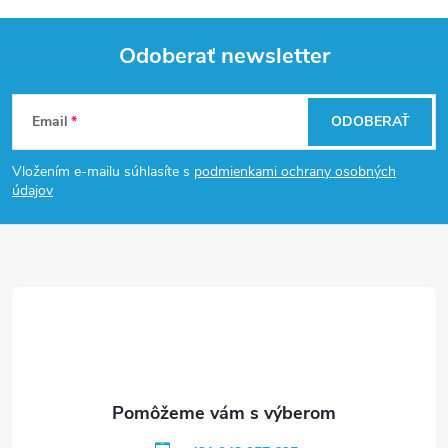
Odoberať newsletter
Z
Email
ODOBERAŤ
á
Vložením e-mailu súhlasíte s
podmienkami ochrany osobných
p
údajov
ä
t
i
e