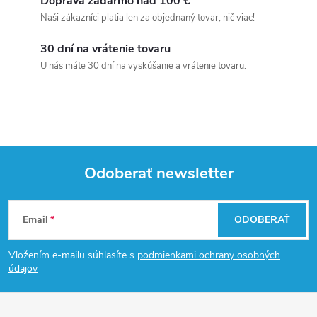
Doprava zadarmo nad 100 €
Naši zákazníci platia len za objednaný tovar, nič viac!
30 dní na vrátenie tovaru
U nás máte 30 dní na vyskúšanie a vrátenie tovaru.
Odoberať newsletter
Z
Email
ODOBERAŤ
á
Vložením e-mailu súhlasíte s
podmienkami ochrany osobných
p
údajov
ä