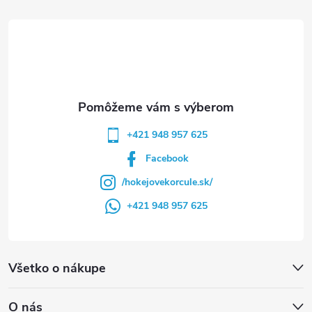
t
i
e
+421 948 957 625
Facebook
/hokejovekorcule.sk/
+421 948 957 625
Všetko o nákupe
O nás