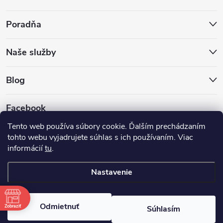
Poradňa
Naše služby
Blog
Facebook
Tento web používa súbory cookie. Ďalším prechádzaním
tohto webu vyjadrujete súhlas s ich používaním. Viac
informácií
tu
.
Nastavenie
Copyright 2026
Hokejovekorcule.sk
. Všetky práva vyhradené.
Odmietnuť
Zobraziť
Súhlasím
Vytvoril Shoptet