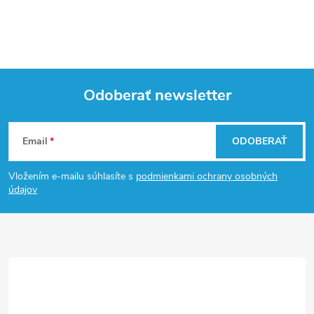
Odoberať newsletter
Z
Email
ODOBERAŤ
á
Vložením e-mailu súhlasíte s
podmienkami ochrany osobných
p
údajov
ä
t
i