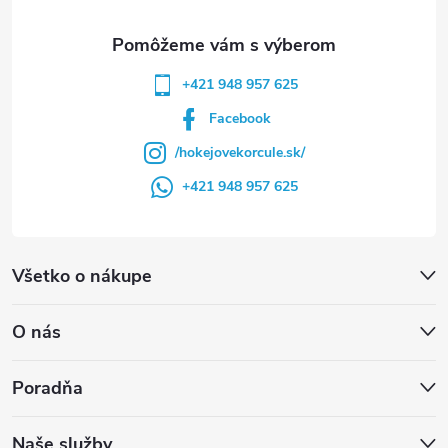
e
+421 948 957 625
Facebook
/hokejovekorcule.sk/
+421 948 957 625
Všetko o nákupe
O nás
Poradňa
Naše služby