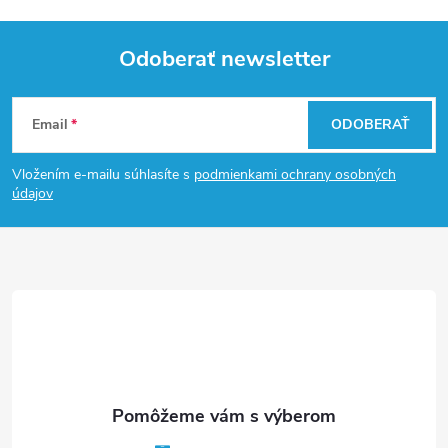
Odoberať newsletter
Z
Email
ODOBERAŤ
á
Vložením e-mailu súhlasíte s
podmienkami ochrany osobných
p
údajov
ä
t
i
e