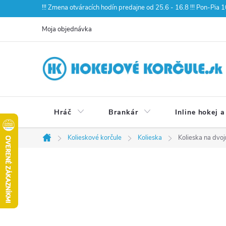
Prejsť
!!! Zmena otváracích hodín predajne od 25.6 - 16.8 !!! Pon-Pia
na
Moja objednávka
obsah
Hráč
Brankár
Inline hokej a
Kolieskové korčule
Kolieska
Kolieska na dvo
Domov