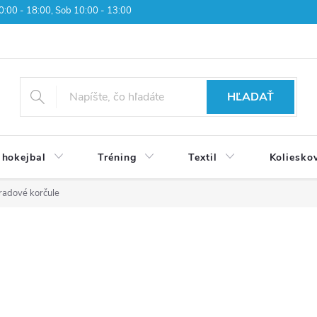
 10:00 - 18:00, Sob 10:00 - 13:00
HĽADAŤ
 hokejbal
Tréning
Textil
Koliesko
jradové korčule