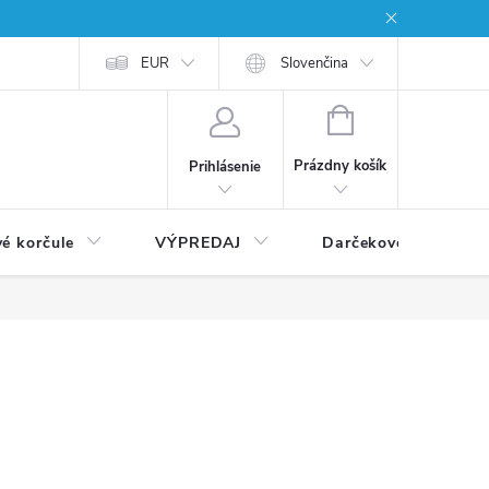
EUR
Slovenčina
NÁKUPNÝ
KOŠÍK
Prázdny košík
Prihlásenie
vé korčule
VÝPREDAJ
Darčekové poukážky