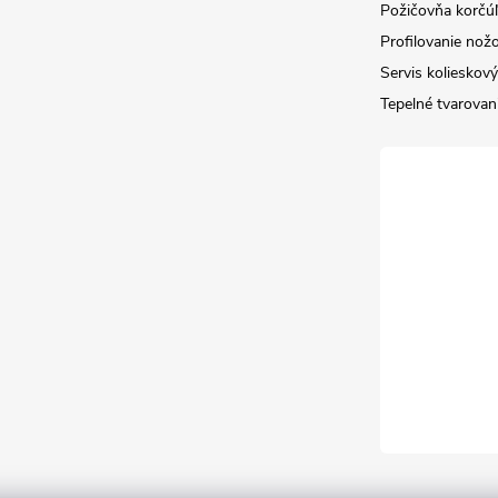
Požičovňa korčúľ 
Profilovanie nož
Servis kolieskov
Tepelné tvarovan