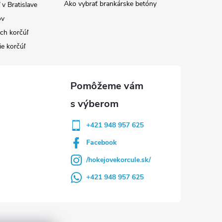
Ako vybrať brankárske betóny
v Bratislave
ov
ých korčúľ
ie korčúľ
+421 948 957 625
Facebook
/hokejovekorcule.sk/
+421 948 957 625