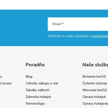
Email
Vložením e-mailu súhlasíte s
podmienka
Poradňa
Naše služb
y
Blog
Brúsenie korčúľ
e tovaru
Výhody nákupu u nás
Čistenie výstroj
Tabuľky veľkostí
Nitovanie korčúľ
Zahnutia hokejok
Oprava hokejok
Terminológia
Opravy hokejovej