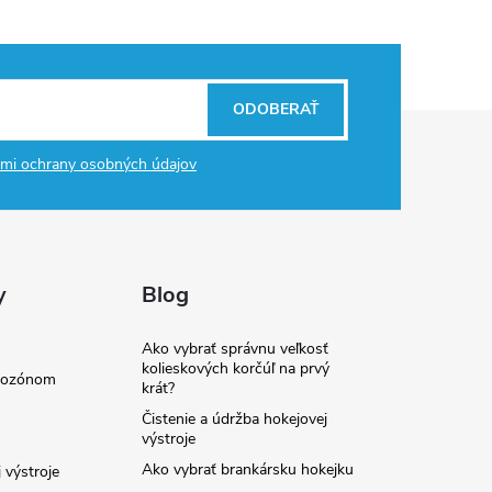
ODOBERAŤ
mi ochrany osobných údajov
y
Blog
Ako vybrať správnu veľkosť
kolieskových korčúľ na prvý
e ozónom
krát?
Čistenie a údržba hokejovej
výstroje
Ako vybrať brankársku hokejku
 výstroje