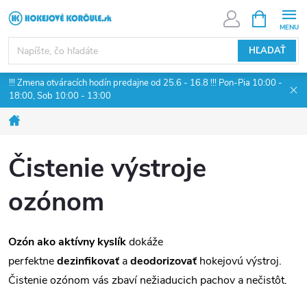
Prejsť
NÁKUPN
KOŠÍK
na
obsah
HĽADAŤ
!!! Zmena otváracích hodín predajne od 25.6 - 16.8 !!! Pon-Pia 10:00 -
18:00, Sob 10:00 - 13:00
Domov
Čistenie výstroje
ozónom
Ozón ako aktívny kyslík
dokáže
perfektne
dezinfikovať
a
deodorizovať
hokejovú výstroj.
Čistenie ozónom vás zbaví nežiaducich pachov a nečistôt.