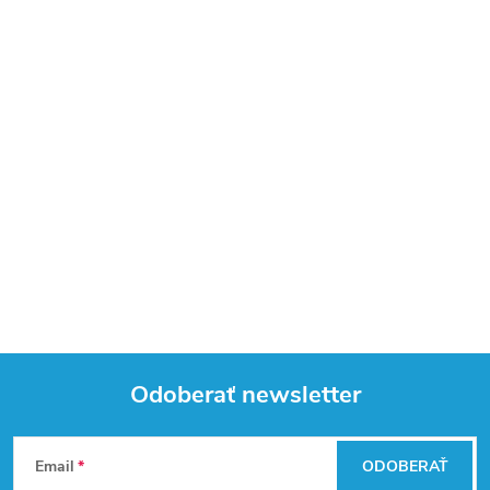
Odoberať newsletter
Z
Email
ODOBERAŤ