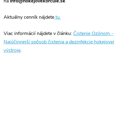
na
info@hokejovekorcule.sk
Aktuálny cenník nájdete
tu.
Viac informácií nájdete v článku:
Čistenie Ozónom -
Najúčinnejší spôsob čistenia a dezinfekcie hokejovej
výstroje
.