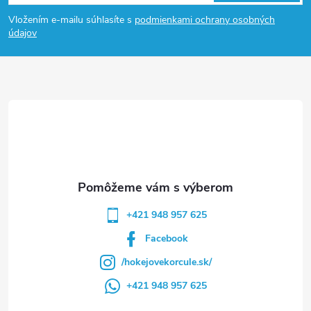
á
Vložením e-mailu súhlasíte s
podmienkami ochrany osobných
p
údajov
ä
t
i
e
+421 948 957 625
Facebook
/hokejovekorcule.sk/
+421 948 957 625