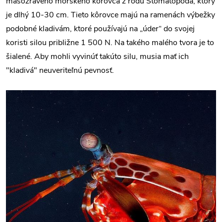
mäsožravého morského kôrovca z rodu
Stomatopoda
, ktorý
je dlhý 10-30 cm. Tieto kôrovce majú na ramenách výbežky
podobné kladivám, ktoré používajú na „úder“ do svojej
koristi silou približne 1 500 N. Na takého malého tvora je to
šialené. Aby mohli vyvinúť takúto silu, musia mať ich
"kladivá" neuveriteľnú pevnosť.