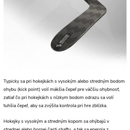
Typicky sa pri hokejkách s vysokým alebo stredným bodom
ohybu (kick point) volí mäkšia čepeľ pre väčšiu ohybnosť,
zatiaľ čo pri hokejkách s nízkym bodom odrazu sa volí
tuhšia čepeľ, aby sa zvýšila kontrola pri hre zblízka.
Hokejky s vysokým a stredným kopom sa ohýbajú v
strednej alebo hornej časti shaftu, a tak sa energia z