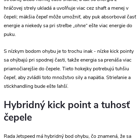
hráčovej strely ukladá a uvoľňuje viac cez shaft a menej v
čepeli; mäkšia čepeľ môže umožniť, aby puk absorboval časť
energie a niekedy sa pri streľbe „ohne“ ešte viac energie do
puku.
S nízkym bodom ohybu je to trochu inak - nízke kick pointy
sa ohýbajú pri spodnej časti, takže energia sa prenáša viac
priamočiarejšie do čepele. Tieto hokejky potrebujú tuhšiu
čepeľ, aby zvládli toto množstvo sily a napätia. Strieľanie a
stickhandling bude ešte ľahší.
Hybridný kick point a tuhosť
čepele
Rada Jetspeed má hybridný bod ohybu, čo znamená, že sa