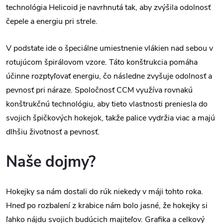
technológia Helicoid je navrhnutá tak, aby zvýšila odolnosť
čepele a energiu pri strele.
V podstate ide o špeciálne umiestnenie vlákien nad sebou v
rotujúcom špirálovom vzore. Táto konštrukcia pomáha
účinne rozptyľovať energiu, čo následne zvyšuje odolnosť a
pevnosť pri náraze. Spoločnosť CCM využíva rovnakú
konštrukčnú technológiu, aby tieto vlastnosti preniesla do
svojich špičkových hokejok, takže palice vydržia viac a majú
dlhšiu životnosť a pevnosť.
Naše dojmy?
Hokejky sa nám dostali do rúk niekedy v máji tohto roka.
Hneď po rozbalení z krabice nám bolo jasné, že hokejky si
ľahko nájdu svojich budúcich majiteľov. Grafika a celkový