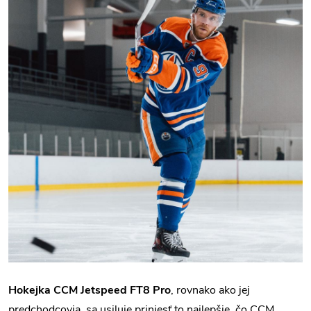
Hokejka CCM Jetspeed FT8 Pro
, rovnako ako jej
predchodcovia, sa usiluje priniesť to najlepšie, čo CCM