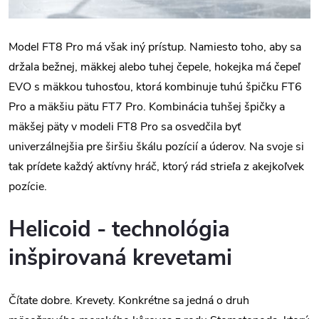
Model FT8 Pro má však iný prístup. Namiesto toho, aby sa
držala bežnej, mäkkej alebo tuhej čepele, hokejka má čepeľ
EVO s mäkkou tuhosťou, ktorá kombinuje tuhú špičku FT6
Pro a mäkšiu pätu FT7 Pro. Kombinácia tuhšej špičky a
mäkšej päty v modeli FT8 Pro sa osvedčila byť
univerzálnejšia pre širšiu škálu pozícií a úderov. Na svoje si
tak prídete každý aktívny hráč, ktorý rád strieľa z akejkoľvek
pozície.
Helicoid - technológia
inšpirovaná krevetami
Čítate dobre. Krevety. Konkrétne sa jedná o druh