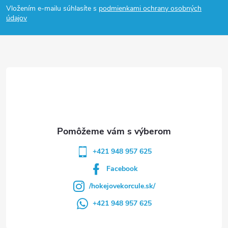
Vložením e-mailu súhlasíte s
podmienkami ochrany osobných
p
údajov
ä
t
i
e
+421 948 957 625
Facebook
/hokejovekorcule.sk/
+421 948 957 625