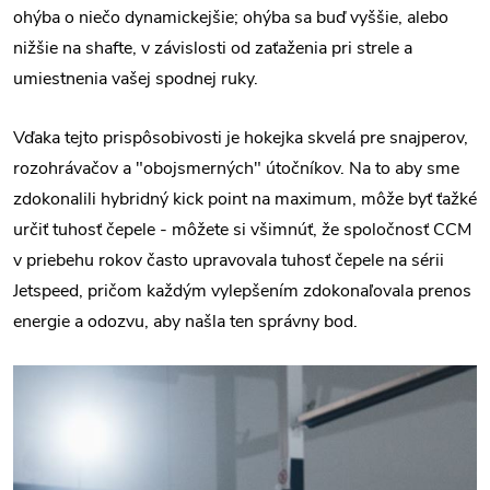
ohýba o niečo dynamickejšie; ohýba sa buď vyššie, alebo
nižšie na shafte, v závislosti od zaťaženia pri strele a
umiestnenia vašej spodnej ruky.
Vďaka tejto prispôsobivosti je hokejka skvelá pre snajperov,
rozohrávačov a "obojsmerných" útočníkov. Na to aby sme
zdokonalili hybridný kick point na maximum, môže byť ťažké
určiť tuhosť čepele - môžete si všimnúť, že spoločnosť CCM
v priebehu rokov často upravovala tuhosť čepele na sérii
Jetspeed, pričom každým vylepšením zdokonaľovala prenos
energie a odozvu, aby našla ten správny bod.