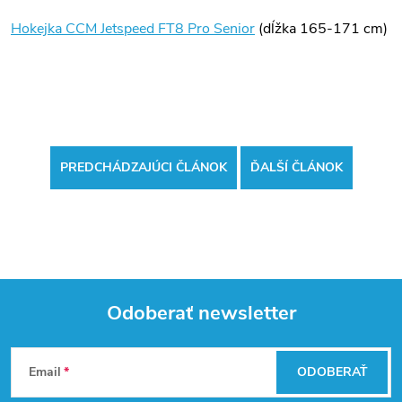
Hokejka CCM Jetspeed FT8 Pro Senior
(dĺžka 165-171 cm)
PREDCHÁDZAJÚCI ČLÁNOK
ĎALŠÍ ČLÁNOK
Odoberať newsletter
Z
Email
ODOBERAŤ
á