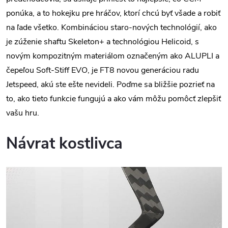
ponúka, a to hokejku pre hráčov, ktorí chcú byť všade a robiť
na ľade všetko. Kombináciou staro-nových technológií, ako
je zúženie shaftu Skeleton+ a technológiou Helicoid, s
novým kompozitným materiálom označeným ako ALUPLI a
čepeľou Soft-Stiff EVO, je FT8 novou generáciou radu
Jetspeed, akú ste ešte nevideli. Poďme sa bližšie pozrieť na
to, ako tieto funkcie fungujú a ako vám môžu pomôcť zlepšiť
vašu hru.
Návrat kostlivca