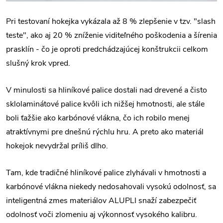
Pri testovaní hokejka vykázala až 8 % zlepšenie v tzv. "slash
teste", ako aj 20 % zníženie viditeľného poškodenia a šírenia
prasklín - čo je oproti predchádzajúcej konštrukcii celkom
slušný krok vpred.
V minulosti sa hliníkové palice dostali nad drevené a čisto
sklolaminátové palice kvôli ich nižšej hmotnosti, ale stále
boli ťažšie ako karbónové vlákna, čo ich robilo menej
atraktívnymi pre dnešnú rýchlu hru. A preto ako materiál
hokejok nevydržal príliš dlho.
Tam, kde tradičné hliníkové palice zlyhávali v hmotnosti a
karbónové vlákna niekedy nedosahovali vysokú odolnosť, sa
inteligentná zmes materiálov ALUPLI snaží zabezpečiť
odolnosť voči zlomeniu aj výkonnosť vysokého kalibru.