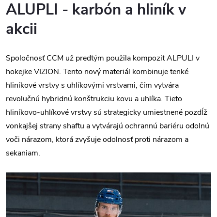
ALUPLI - karbón a hliník v
akcii
Spoločnosť CCM už predtým použila kompozit ALPULI v
hokejke VIZION. Tento nový materiál kombinuje tenké
hliníkové vrstvy s uhlíkovými vrstvami, čím vytvára
revolučnú hybridnú konštrukciu kovu a uhlíka. Tieto
hliníkovo-uhlíkové vrstvy sú strategicky umiestnené pozdĺž
vonkajšej strany shaftu a vytvárajú ochrannú bariéru odolnú
voči nárazom, ktorá zvyšuje odolnosť proti nárazom a
sekaniam.