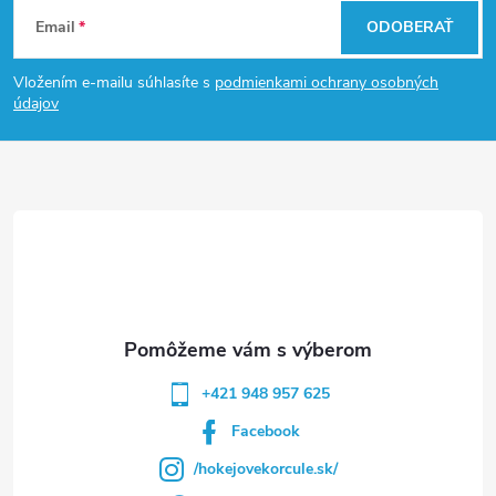
Z
Email
ODOBERAŤ
á
Vložením e-mailu súhlasíte s
podmienkami ochrany osobných
p
údajov
ä
t
i
e
+421 948 957 625
Facebook
/hokejovekorcule.sk/