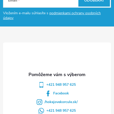
Email
ODOBERAŤ
á
Vložením e-mailu súhlasíte s
podmienkami ochrany osobných
p
údajov
ä
t
i
e
+421 948 957 625
Facebook
/hokejovekorcule.sk/
+421 948 957 625