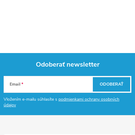
Odoberať newsletter
Z
Email
ODOBERAŤ
á
Vložením e-mailu súhlasíte s
podmienkami ochrany osobných
p
údajov
ä