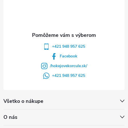
t
i
e
+421 948 957 625
Facebook
/hokejovekorcule.sk/
+421 948 957 625
Všetko o nákupe
O nás