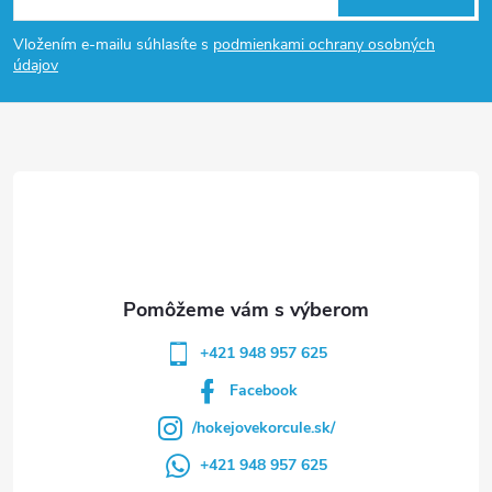
á
Vložením e-mailu súhlasíte s
podmienkami ochrany osobných
p
údajov
ä
t
i
e
+421 948 957 625
Facebook
/hokejovekorcule.sk/
+421 948 957 625