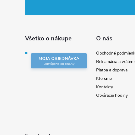
á
p
ä
Všetko o nákupe
O nás
t
Obchodné podmienk
MOJA OBJEDNÁVKA
Reklamácia a vráteni
i
Platba a doprava
Kto sme
e
Kontakty
Otváracie hodiny