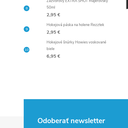
Zázvorový EXTRA SHOT Majerovský
50ml
2,95 €
Hokejová páska na holene Rezztek
2,95 €
Hokejové šnúrky Howies voskované
biele
6,95 €
Z
Odoberať newsletter