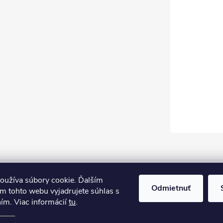
oužíva súbory cookie. Ďalším
Odmietnuť
m tohto webu vyjadrujete súhlas s
ním. Viac informácií
tu
.