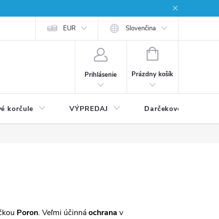
EUR
Slovenčina
NÁKUPNÝ
KOŠÍK
Prázdny košík
Prihlásenie
vé korčule
VÝPREDAJ
Darčekové poukážky
čkou
Poron
. Veľmi účinná
ochrana
v