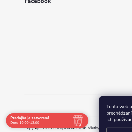
Facebook
Tento web p
prechádzaní
Predajňa je zatvorená
ich používa
Navštívte nás osobne
Dnes 10:00-13:00
Skryť
Copyright 2026
Hokejovekorcule.sk
. Všetky práva vyhradené.
Čas
Pauza