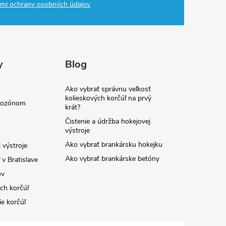
mi ochrany osobných údajov
y
Blog
Ako vybrať správnu veľkosť
kolieskových korčúľ na prvý
e ozónom
krát?
Čistenie a údržba hokejovej
výstroje
Ako vybrať brankársku hokejku
 výstroje
Ako vybrať brankárske betóny
v Bratislave
ov
ých korčúľ
ie korčúľ