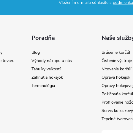
Vložením e-mailu súhlasíte s
podmienka
Poradňa
Naše služb
y
Blog
Brúsenie korčúľ
e tovaru
Výhody nákupu u nás
Čistenie výstroj
Tabuľky veľkostí
Nitovanie korčúľ
Zahnutia hokejok
Oprava hokejok
Terminológia
Opravy hokejovej
Požičovňa korčúľ 
Profilovanie nož
Servis kolieskov
Tepelné tvarovan