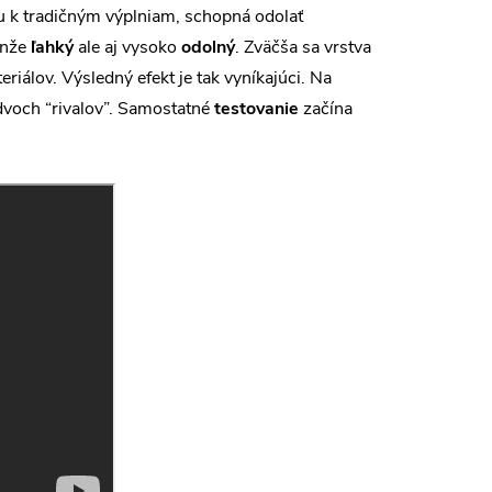
vou k tradičným výplniam, schopná odolať
enže
ľahký
ale aj vysoko
odolný
. Zväčša sa vrstva
iálov. Výsledný efekt je tak vyníkajúci. Na
dvoch “rivalov”. Samostatné
testovanie
začína