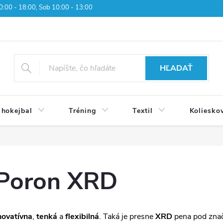
 10:00 - 18:00, Sob 10:00 - 13:00
HĽADAŤ
 hokejbal
Tréning
Textil
Koliesko
Poron XRD
novatívna
,
tenká
a
flexibilná
. Taká je presne
XRD
pena pod zna