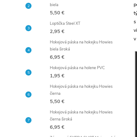
č
p
biela
5,50 €
n
t
s
Loptička Steel XT
ý
v
2,95 €
v
Hokejová páska na hokejku Howies
p
biela široká
6,95 €
a
Hokejová páska na holene PVC
n
1,95 €
Hokejová páska na hokejku Howies
e
čierna
5,50 €
l
Hokejová páska na hokejku Howies
čierna široká
6,95 €