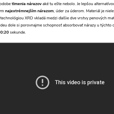
odobe
tlmenia
nárazov
aké tu ešte nebolo. Je lepšou alternatí
ým
najextrémnejším
nárazom
, úder za úderom. Materiál je niel
 technológiou XRD vkladá medzi ďalšie dve vrstvy penových mater
ideu dole si porovnajme schopnosť absorbovať nárazy u týchto 
0:20
sekunde.