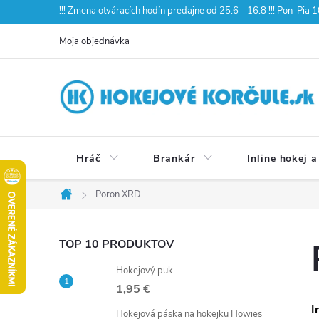
Prejsť
!!! Zmena otváracích hodín predajne od 25.6 - 16.8 !!! Pon-Pia
na
Moja objednávka
obsah
Hráč
Brankár
Inline hokej a
Poron XRD
Domov
B
TOP 10 PRODUKTOV
Hokejový puk
o
1,95 €
I
Hokejová páska na hokejku Howies