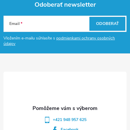
Odoberať newsletter
Z
Email
ODOBERAŤ
á
Vložením e-mailu súhlasíte s
podmienkami ochrany osobných
p
údajov
ä
t
i
e
+421 948 957 625
Facebook