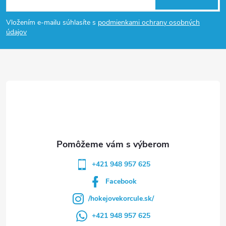
á
Vložením e-mailu súhlasíte s
podmienkami ochrany osobných
p
údajov
ä
t
i
e
+421 948 957 625
Facebook
/hokejovekorcule.sk/
+421 948 957 625