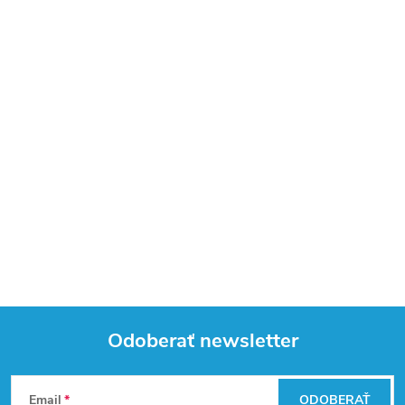
Odoberať newsletter
Z
Email
ODOBERAŤ