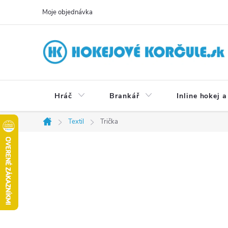
Přejít
Moje objednávka
na
obsah
Hráč
Brankář
Inline hokej a
Textil
Trička
Domů