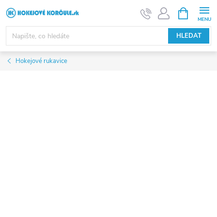
Přejít
NÁKUPNÍ
KOŠÍK
na
obsah
HLEDAT
Hokejové rukavice