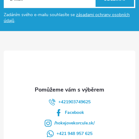
p
Zadáním svého e-mailu souhlasíte se
zásadami ochrany osobních
údajů
.
a
t
í
+421903749625
Facebook
/hokejovekorcule.sk/
+421 948 957 625