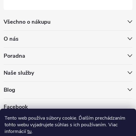
Všechno o nákupu
O nás
Poradna
Naše služby
Blog
Facebook
Tento web používa súbory cookie. Ďalším prechádzaním
tohto webu vyjadrujete súhlas s ich používaním. Viac
informácií
tu
.