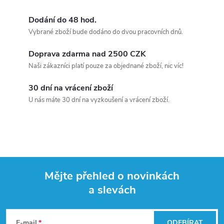
Dodání do 48 hod.
Vybrané zboží bude dodáno do dvou pracovních dnů.
Doprava zdarma nad 2500 CZK
Naši zákazníci platí pouze za objednané zboží, nic víc!
30 dní na vrácení zboží
U nás máte 30 dní na vyzkoušení a vrácení zboží.
Mějte přehled o novinkách
a slevách
Z
á
E-mail
ODEBÍRAT