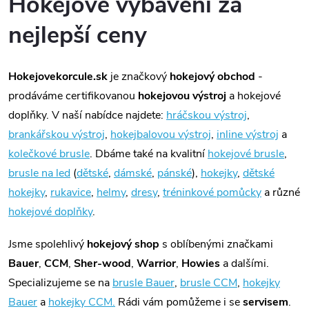
Hokejové vybavení za
nejlepší ceny
Hokejovekorcule.sk
je značkový
hokejový obchod
-
prodáváme certifikovanou
hokejovou výstroj
a hokejové
doplňky. V naší nabídce najdete:
hráčskou výstroj
,
brankářskou výstroj
,
hokejbalovou výstroj
,
inline výstroj
a
kolečkové brusle
. Dbáme také na kvalitní
hokejové brusle
,
brusle na led
(
dětské
,
dámské
,
pánské
),
hokejky
,
dětské
hokejky
,
rukavice
,
helmy
,
dresy
,
tréninkové pomůcky
a různé
hokejové doplňky
.
Jsme spolehlivý
hokejový shop
s oblíbenými značkami
Bauer
,
CCM
,
Sher-wood
,
Warrior
,
Howies
a dalšími.
Specializujeme se na
brusle Bauer
,
brusle CCM
,
hokejky
Bauer
a
hokejky CCM.
Rádi vám pomůžeme i se
servisem
.