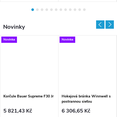
n
e
Novinky
j
l
Novinka
Novinka
e
p
š
í
c
Korčule Bauer Supreme F30 Jr
Hokejová bránka Winnwell s
postrannou sieťou
e
5 821,43 Kč
6 306,65 Kč