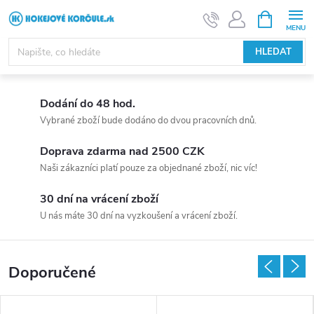
Přejít
NÁKUPNÍ
KOŠÍK
na
obsah
HLEDAT
H
Dodání do 48 hod.
o
Vybrané zboží bude dodáno do dvou pracovních dnů.
k
Doprava zdarma nad 2500 CZK
Naši zákazníci platí pouze za objednané zboží, nic víc!
e
30 dní na vrácení zboží
j
U nás máte 30 dní na vyzkoušení a vrácení zboží.
o
v
Doporučené
é