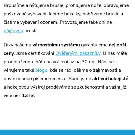
Brousíme a nýtujeme brusle, profilujeme nože, opravujeme
poškozené vybavení, lepíme hokejky, nahříváme brusle a
čistíme vybavení ozonem. Provozujeme také online
půjčovnu
bruslí.
Díky našemu
věrnostnímu systému
garantujeme
nejlepší
ceny
. Jsme certifikováni
Ověřenými zákazníky
. U nás máte
prodlouženou lhůtu na vrácení až na 30 dní. Rádi se
věnujeme také
blogu
, kde se rádi dělíme o zajímavosti a
novinky nebo píšeme recenze. Sami jsme
aktivní hokejisté
a hokejovou výstroj prodáváme se zkušenostmi a vášní již
více než
13 let
.