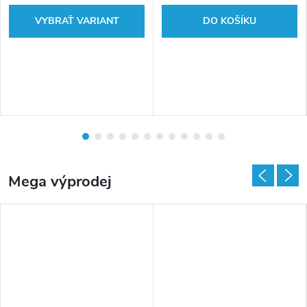
n
DO KOŠÍKU
y
Mega výprodej