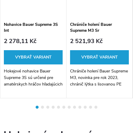
Nohavice Bauer Supreme 3S
Chrániče holení Bauer
Int
Supreme M3 Sr
2 278,11 Kč
2 521,93 Kč
Hokejové nohavice Bauer
Chrániče holení Bauer Supreme
Supreme 3S sú určené pre
M3, novinka pre rok 2023,
amatérskych hráčov hľadajúcich
chránič lýtka s lisovanou PE
pohodlie, klasický strih a
vložkou
dostupnú ochranu.