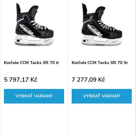
v
y
b
a
v
Korčule CCM Tacks XR 70 Jr
Korčule CCM Tacks XR 70 Sr
e
5 797,17 Kč
7 277,09 Kč
n
í
z
a