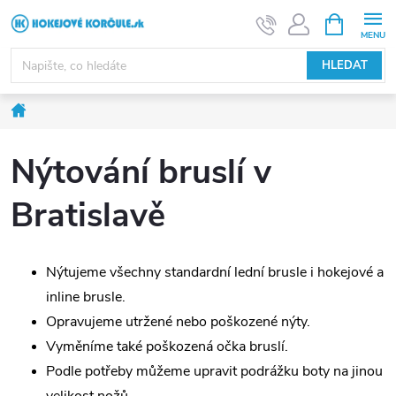
Přejít
NÁKUPNÍ
KOŠÍK
na
obsah
HLEDAT
Domů
Nýtování bruslí v
Bratislavě
Nýtujeme všechny standardní lední brusle i hokejové a
inline brusle.
Opravujeme utržené nebo poškozené nýty.
Vyměníme také poškozená očka bruslí.
Podle potřeby můžeme upravit podrážku boty na jinou