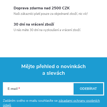
Doprava zdarma nad 2500 CZK
Naši zákazníci platí pouze za objednané zboží, nic víc!
30 dní na vrácení zboží
U nás máte 30 dní na vyzkoušení a vrácení zboží.
Mějte přehled o novinkách
a slevách
Z
á
E-mail
ODEBÍRAT
p
Zadáním svého e-mailu souhlasíte se
zásadami ochrany osobních
údajů
.