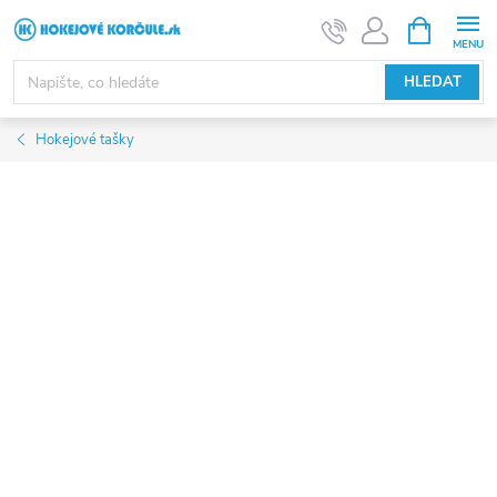
Přejít
NÁKUPNÍ
KOŠÍK
na
obsah
HLEDAT
Hokejové tašky