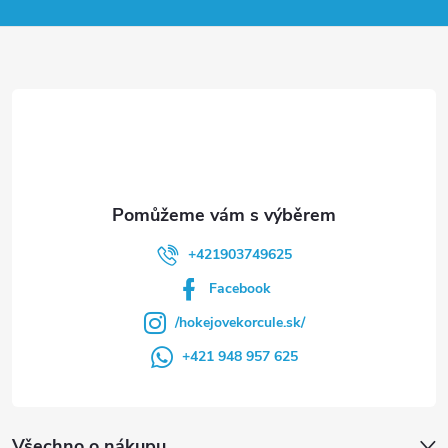
a
t
í
+421903749625
Facebook
/hokejovekorcule.sk/
+421 948 957 625
Všechno o nákupu