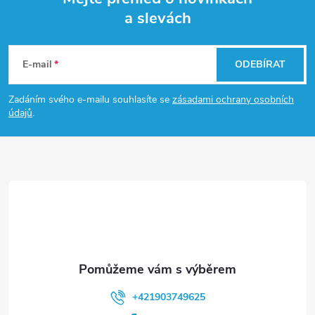
a slevách
Z
á
E-mail
ODEBÍRAT
p
Zadáním svého e-mailu souhlasíte se
zásadami ochrany osobních
údajů
.
a
t
í
+421903749625