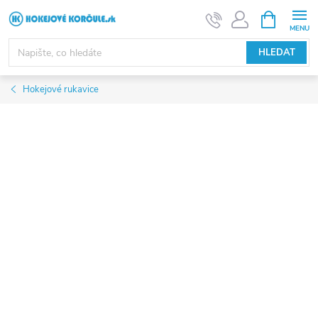
Přejít
NÁKUPNÍ
KOŠÍK
na
obsah
HLEDAT
Hokejové rukavice