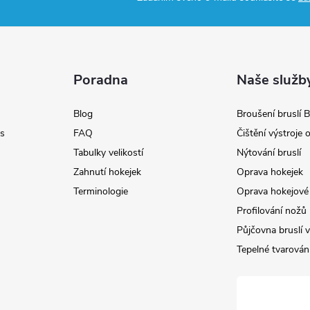
Poradna
Naše služb
Blog
Broušení bruslí B
s
FAQ
Čištění výstroje
Tabulky velikostí
Nýtování bruslí
Zahnutí hokejek
Oprava hokejek
Terminologie
Oprava hokejové 
Profilování nožů
Půjčovna bruslí v
Tepelné tvarování