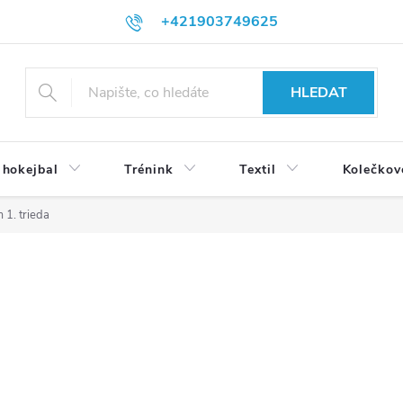
+421903749625
HLEDAT
 hokejbal
Trénink
Textil
Kolečkov
1. trieda