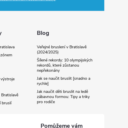
y
Blog
ratislava
Veřejné bruslení v Bratislavě
(2024/2025)
 ozónem
Šílené rekordy: 10 olympijských
rekordů, které zůstanou
nepřekonány
Jak se naučit bruslit [snadno a
výstroje
rychle]
Jak naučit děti bruslit na ledě
 Bratislavě
zábavnou formou: Tipy a triky
pro rodiče
 bruslí