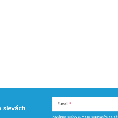
E-mail
a slevách
Zadáním svého e-mailu souhlasíte se
zá