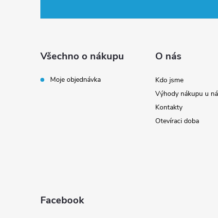
á
p
a
Všechno o nákupu
O nás
t
Moje objednávka
Kdo jsme
Výhody nákupu u ná
í
Kontakty
Otevíraci doba
Facebook