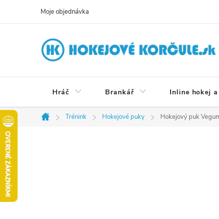
Přejít
Moje objednávka
na
obsah
Hráč
Brankář
Inline hokej a
Trénink
Hokejové puky
Hokejový puk Vegum 
Domů