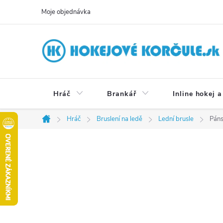
Přejít
Moje objednávka
na
obsah
Hráč
Brankář
Inline hokej a
Hráč
Bruslení na ledě
Lední brusle
Páns
Domů